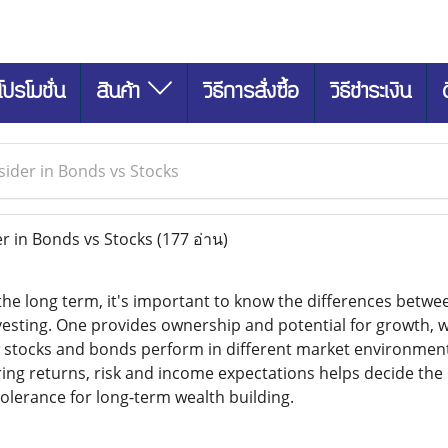
โปรโมชั่น
สินค้า
วิธีการสั่งซื้อ
วิธีชำระเงิน
ider in Bonds vs Stocks
r in Bonds vs Stocks
(177 อ่าน)
the long term, it's important to know the differences betw
nvesting. One provides ownership and potential for growth, w
stocks and bonds perform in different market environments
ring returns, risk and income expectations helps decide the 
tolerance for long-term wealth building.