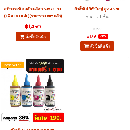
สติกเกอร์ใสหลังเหลือง 53x70 ซม.
เก้าอี้พับได้ตัวใหญ่ สูง 45 ซม.
(แพ็ค100 แผ่น)(ราคารวม vat แล้ว)
ราคา : 1 ชิ้น
฿1,450
฿259
฿179
-31%
สั่งซื้อสินค้า
สั่งซื้อสินค้า
Best Seller