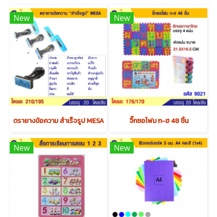
New
New
ตรายางข้อความ สำเร็จรูป MESA
จิ๊กซอโฟม ก-ฮ 48 ชิ้น
New
New