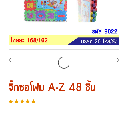
จิ๊กซอโฟม A-Z 48 ชิ้น