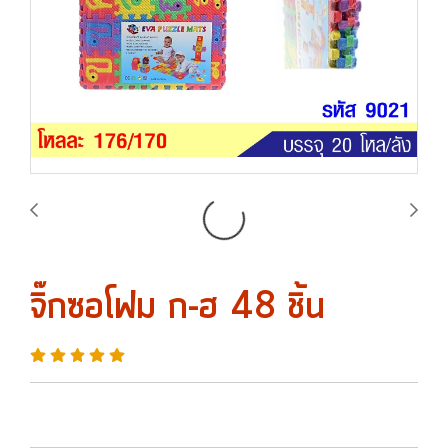
จิ๊กซอโฟม ก-ฮ 48 ชิ้น