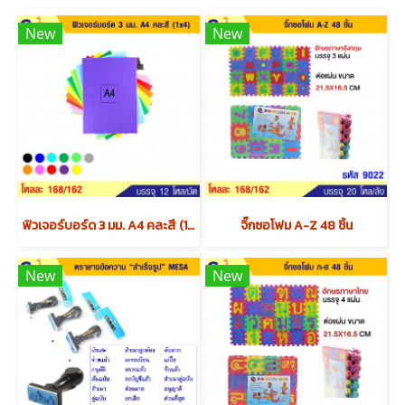
New
New
ฟิวเจอร์บอร์ด 3 มม. A4 คละสี (1x4) x12 แพค
จิ๊กซอโฟม A-Z 48 ชิ้น
New
New