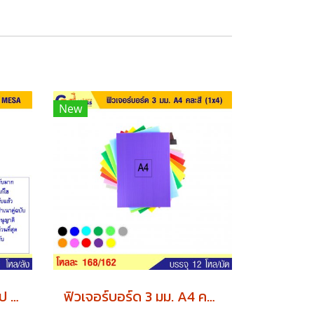
New
ตรายางข้อความ สำเร็จรูป MESA
ฟิวเจอร์บอร์ด 3 มม. A4 คละสี (1x4) x12 แพค