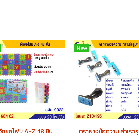
New
จิ๊กซอโฟม A-Z 48 ชิ้น