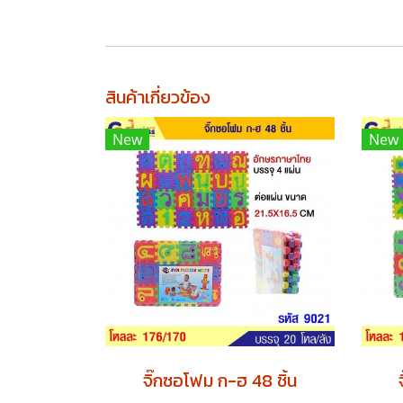
สินค้าเกี่ยวข้อง
New
New
จิ๊กซอโฟม ก-ฮ 48 ชิ้น