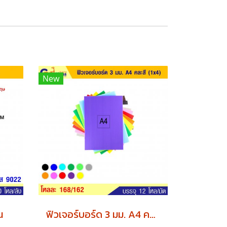
New
น
ฟิวเจอร์บอร์ด 3 มม. A4 คละสี (1x4) x12 แพค