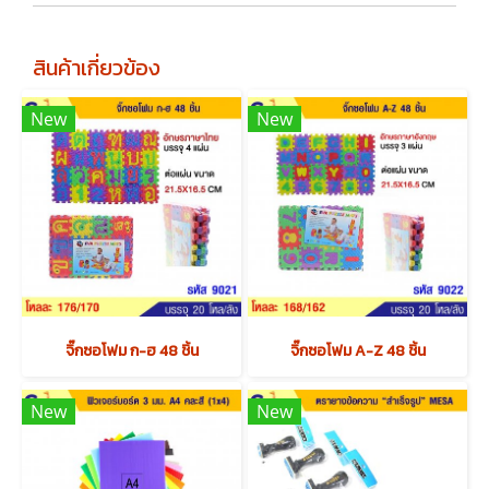
สินค้าเกี่ยวข้อง
New
New
จิ๊กซอโฟม ก-ฮ 48 ชิ้น
จิ๊กซอโฟม A-Z 48 ชิ้น
New
New