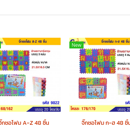
New
จิ๊กซอโฟม A-Z 48 ชิ้น
จิ๊กซอโฟม ก-ฮ 48 ชิ้