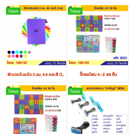
New
New
ฟิวเจอร์บอร์ด 3 มม. A4 คละสี (1x4) x12 แพค
จิ๊กซอโฟม A-Z 48 ชิ้น
New
New