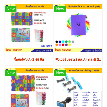
New
New
จิ๊กซอโฟม A-Z 48 ชิ้น
ฟิวเจอร์บอร์ด 3 มม. A4 คละสี (1x4) x12 แพค
New
New