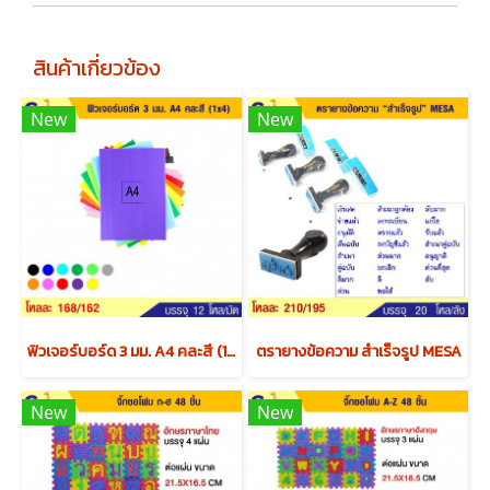
สินค้าเกี่ยวข้อง
New
New
ฟิวเจอร์บอร์ด 3 มม. A4 คละสี (1x4) x12 แพค
ตรายางข้อความ สำเร็จรูป MESA
New
New