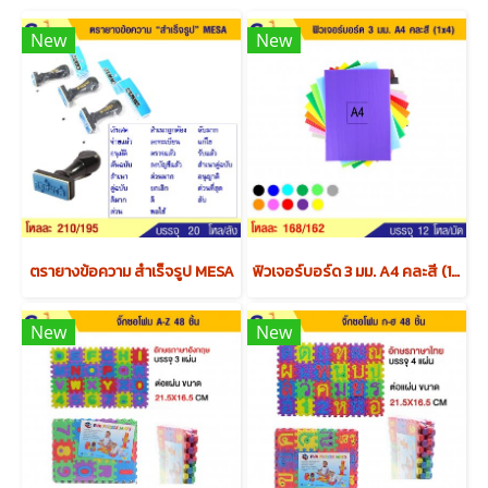
New
New
ตรายางข้อความ สำเร็จรูป MESA
ฟิวเจอร์บอร์ด 3 มม. A4 คละสี (1x4) x12 แพค
New
New