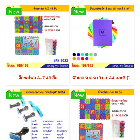
New
New
จิ๊กซอโฟม A-Z 48 ชิ้น
ฟิวเจอร์บอร์ด 3 มม. A4 คละสี (1x4) x12 แพค
New
New