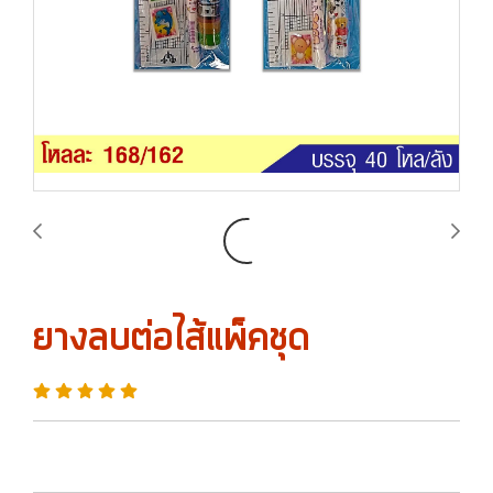
ยางลบต่อไส้แพ็คชุด