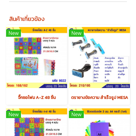
สินค้าเกี่ยวข้อง
New
New
จิ๊กซอโฟม A-Z 48 ชิ้น
ตรายางข้อความ สำเร็จรูป MESA
New
New