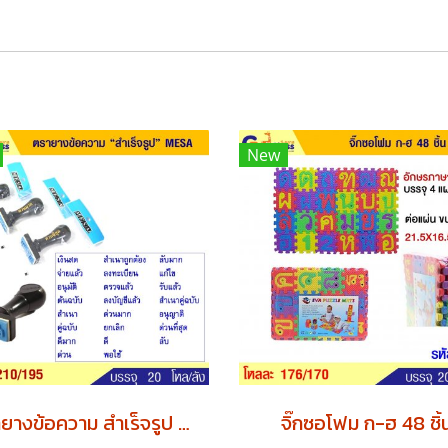
New
ตรายางข้อความ สำเร็จรูป MESA
จิ๊กซอโฟม ก-ฮ 48 ชิ้