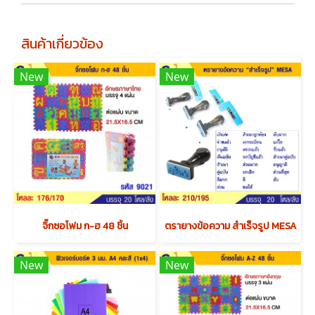
สินค้าเกี่ยวข้อง
New
New
จิ๊กซอโฟม ก-ฮ 48 ชิ้น
ตรายางข้อความ สำเร็จรูป MESA
New
New