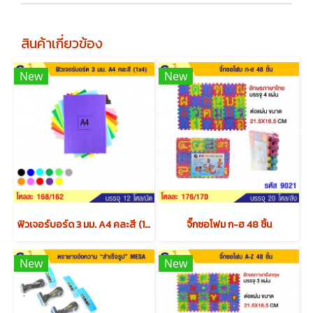
สินค้าเกี่ยวข้อง
New
New
ฟิวเจอร์บอร์ด 3 มม. A4 คละสี (1x4) x12 แพค
จิ๊กซอโฟม ก-ฮ 48 ชิ้น
New
New