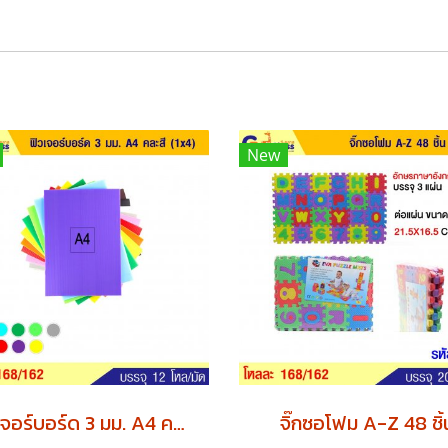
New
ฟิวเจอร์บอร์ด 3 มม. A4 คละสี (1x4) x12 แพค
จิ๊กซอโฟม A-Z 48 ชิ้