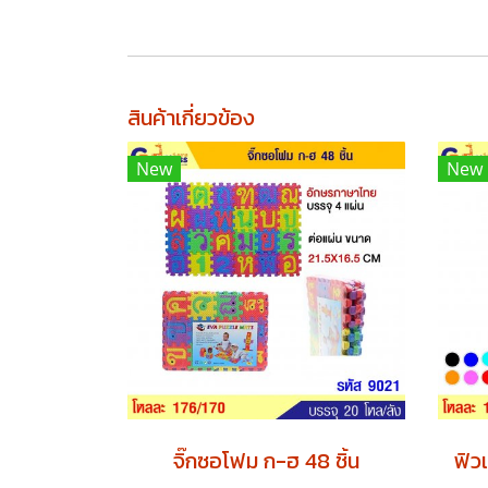
สินค้าเกี่ยวข้อง
New
New
จิ๊กซอโฟม ก-ฮ 48 ชิ้น