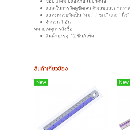
ขอบไม่คม ปลอดภัย ไม่บาดมือ
สเกลในการวัดดูชัดเจน ตัวเลขและมาตรา
แสดงหน่วยวัดเป็น “มม.” ,” ซม.” และ “ นิ้ว”
จำนวน 1 อัน
หมายเหตุการสั่งซื้อ
สินค้าบรรจุ 12 ชิ้น/แพ็ค
สินค้าเกี่ยวข้อง
New
New