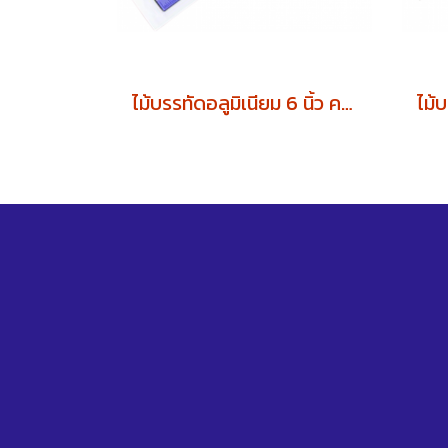
ไม้บรรทัดอลูมิเนียม 6 นิ้ว คาดสี (บรรจุ 12 ชิ้น)