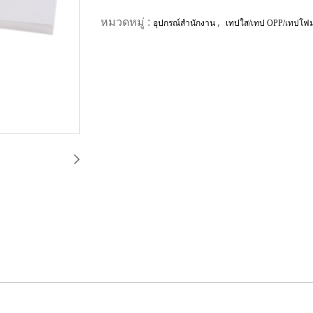
หมวดหมู่ :
,
อุปกรณ์สำนักงาน
เทปใส/เทป OPP/เทปโฟ