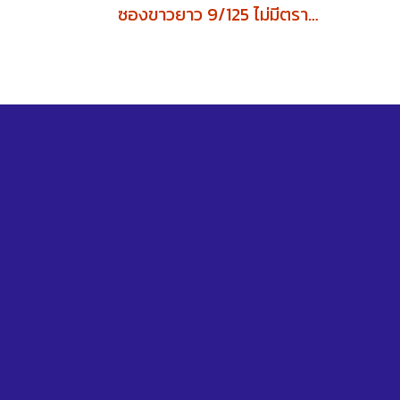
ซองขาวยาว 9/125 ไม่มีตราครุฑ (บรรจุ500ซอง)