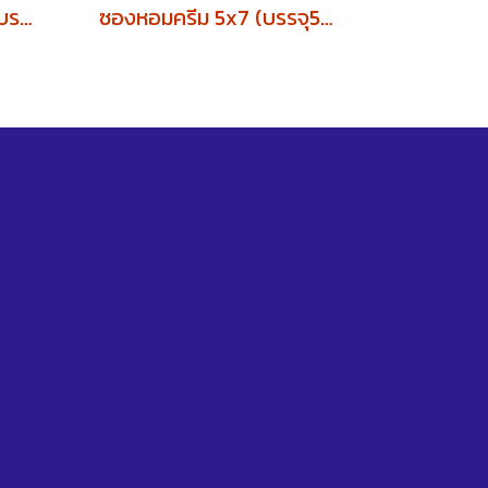
ซองจดหมาย C6 คละสี (บรรจุ500ซอง)
ซองหอมครีม 5x7 (บรรจุ500ซอง)