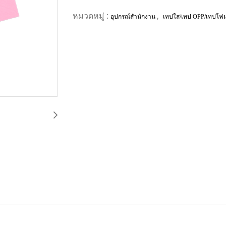
หมวดหมู่ :
,
อุปกรณ์สำนักงาน
เทปใส/เทป OPP/เทปโฟ