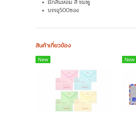
มีกลิ่นหอม สี ชมพู
บรรจุ500ซอง
สินค้าเกี่ยวข้อง
New
New