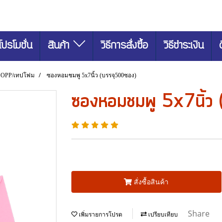
โปรโมชั่น
สินค้า
วิธีการสั่งซื้อ
วิธีชำระเงิน
 OPP/เทปโฟม
ซองหอมชมพู 5x7นิ้ว (บรรจุ500ซอง)
ซองหอมชมพู 5x7นิ้ว 
สั่งซื้อสินค้า
Share
เพิ่มรายการโปรด
เปรียบเทียบ