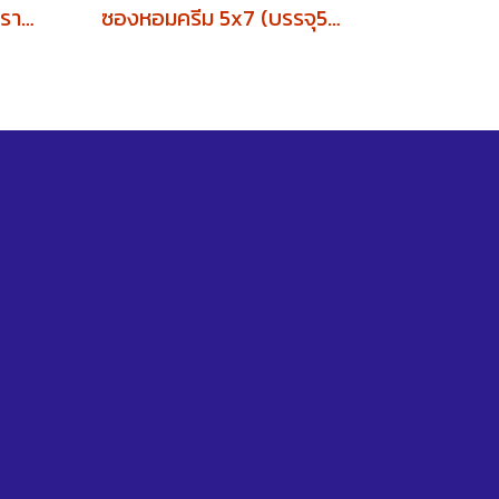
ซองขาวยาว 9/125 ไม่มีตราครุฑ (บรรจุ500ซอง)
ซองหอมครีม 5x7 (บรรจุ500ซอง)