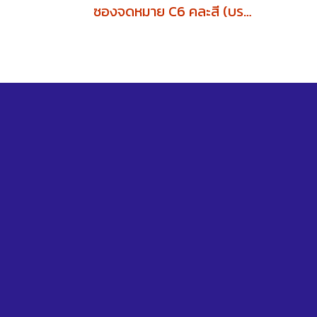
ซองจดหมาย C6 คละสี (บรรจุ500ซอง)