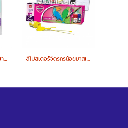
สีไม้ยาว MASTER ART มาสเตอร์อาร์ต 12สี
สีโปสเตอร์จิตรกรน้อยมาสเตอร์อาร์ต 6สี (1โหล)