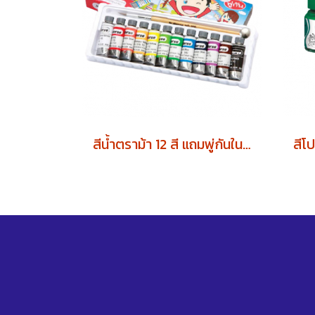
สีน้ำตราม้า 12 สี แถมพู่กันในกล่อง (1โหล)