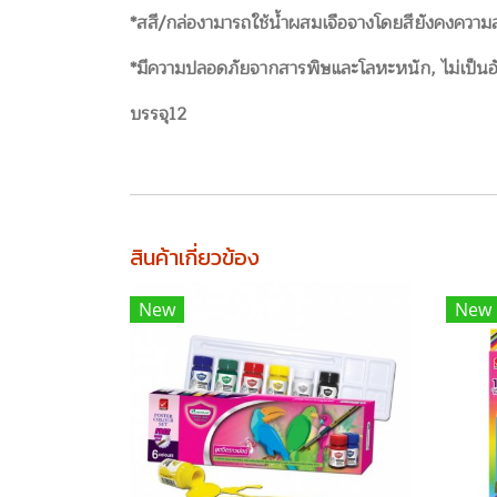
*สสี/กล่องามารถใช้น้ำผสมเจือจางโดยสียังคงความ
*มีความปลอดภัยจากสารพิษและโลหะหนัก, ไม่เป็นอัน
บรรจุ12
สินค้าเกี่ยวข้อง
New
New