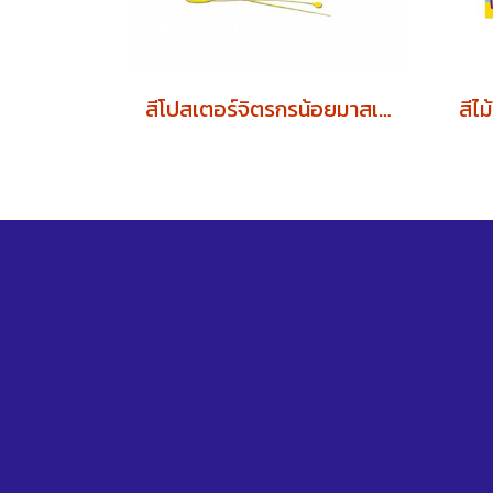
สีโปสเตอร์จิตรกรน้อยมาสเตอร์อาร์ต 6สี (1โหล)