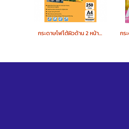
กระดาษโฟโต้ผิวด้าน 2 หน้า 250 แกรม (บรรจุ 50 แผ่น)