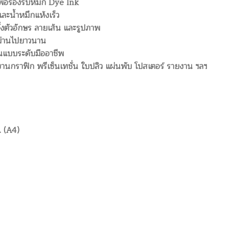
เพื่อรองรับหมึก Dye Ink
และน้ำหมึกแห้งเร็ว
้งตัวอักษร ลายเส้น และรูปภาพ
าผ่านไปยาวนาน
แบบระดับมืออาชีพ
นกราฟิก พรีเซ็นเทชั่น ใบปลิว แผ่นพับ โปสเตอร์ รายงาน ฯลฯ
. (A4)