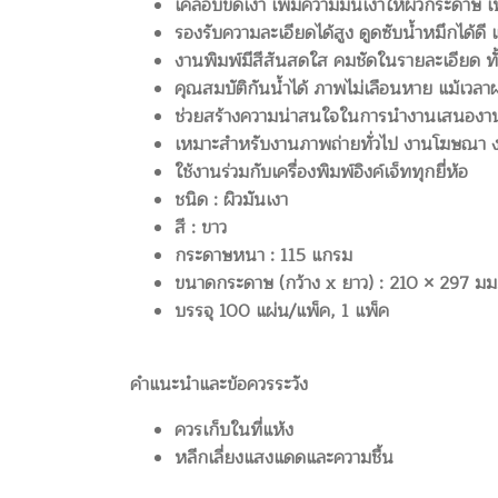
เคลือบขัดเงา เพิ่มความมันเงาให้ผิวกระดาษ 
รองรับความละเอียดได้สูง ดูดซับน้ำหมึกได้ดี 
งานพิมพ์มีสีสันสดใส คมชัดในรายละเอียด ทั
คุณสมบัติกันน้ำได้ ภาพไม่เลือนหาย แม้เวล
ช่วยสร้างความน่าสนใจในการนำงานเสนองาน
เหมาะสำหรับงานภาพถ่ายทั่วไป งานโฆษณา งา
ใช้งานร่วมกับเครื่องพิมพ์อิงค์เจ็ททุกยี่ห้อ
ชนิด : ผิวมันเงา
สี : ขาว
กระดาษหนา : 115 แกรม
ขนาดกระดาษ (กว้าง x ยาว) : 210 × 297 มม
บรรจุ 100 แผ่น/แพ็ค, 1 แพ็ค
คำแนะนำและข้อควรระวัง
ควรเก็บในที่แห้ง
หลีกเลี่ยงแสงแดดและความชื้น