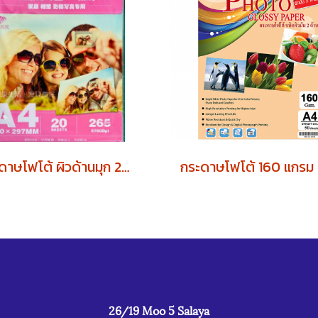
กระดาษโฟโต้ ผิวด้านมุก 260 แกรม RC Luster A4 (บรรจุ 20 แผ่น)
26/19 Moo 5 Salaya