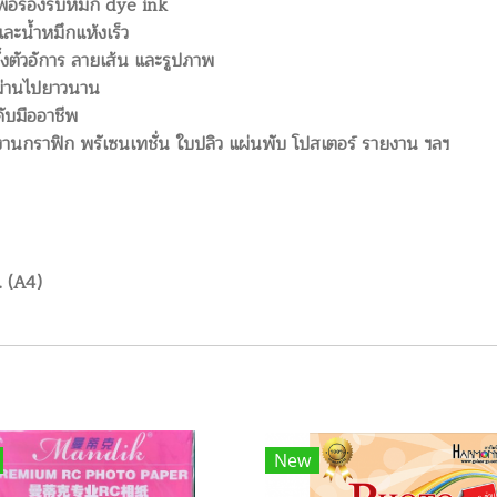
พื่อรองรับหมึก dye ink
และน้ำหมึกแห้งเร็ว
้งตัวอัการ ลายเส้น และรูปภาพ
าผ่านไปยาวนาน
ับมืออาชีพ
นกราฟิก พรัเซนเทชั่น ใบปลิว แผ่นพับ โปสเตอร์ รายงาน ฯลฯ
. (A4)
New