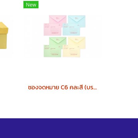
New
ซองจดหมาย C6 คละสี (บรรจุ500ซอง)