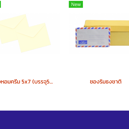
New
ซองหอมครีม 5x7 (บรรจุ500ซอง)
ซองริมธงชาติ