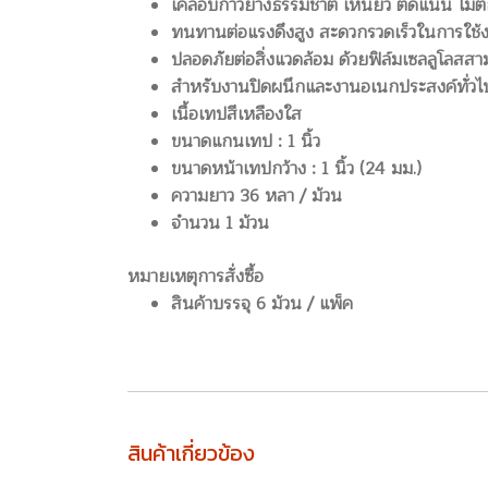
เคลือบกาวยางธรรมชาติ เหนียว ติดแน่น ไม่ต
ทนทานต่อแรงดึงสูง สะดวกรวดเร็วในการใช้
ปลอดภัยต่อสิ่งแวดล้อม ด้วยฟิล์มเซลลูโลส
สำหรับงานปิดผนึกและงานอเนกประสงค์ทั่ว
เนื้อเทปสีเหลืองใส
ขนาดแกนเทป : 1 นิ้ว
ขนาดหน้าเทปกว้าง : 1 นิ้ว (24 มม.)
ความยาว 36 หลา / ม้วน
จำนวน 1 ม้วน
หมายเหตุการสั่งซื้อ
สินค้าบรรจุ 6 ม้วน / แพ็ค
สินค้าเกี่ยวข้อง