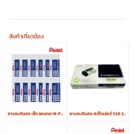
สินค้าเกี่ยวข้อง
ยางลบดินสอ เล็ก เพนเทล Hi-Polymer ZEH-05
ยางลบดินสอ สเต็ดเล่อร์ 526 35B ก้อนดำ