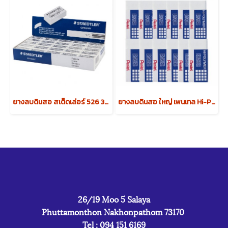
ยางลบดินสอ สเต็ดเล่อร์ 526 35F ก้อนขาว
ยางลบดินสอ ใหญ่ เพนเทล Hi-Polymer ZEH-10
26/19 Moo 5 Salaya
Phuttamonthon Nakhonpathom 73170
Tel : 094 151 6169