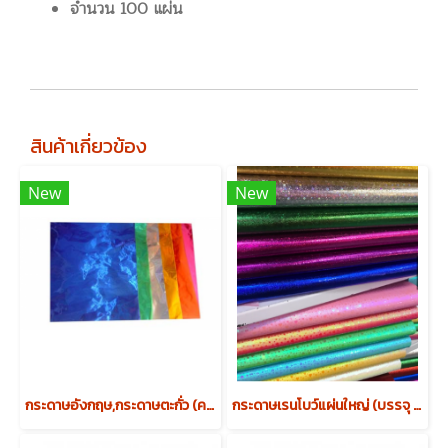
จำนวน 100 แผ่น
สินค้าเกี่ยวข้อง
New
New
กระดาษอังกฤษ,กระดาษตะกั่ว (คละสียกเว้นสีม่วง) (บรรจุ 240 แผ่น)
กระดาษเรนโบว์แผ่นใหญ่ (บรรจุ 100 แผ่น)