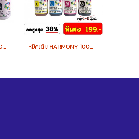
หมึกเติม HARMONY 500ml. EPSON
หมึกเติม HARMONY 100ml. CANON พิเศษ ซื้อ 4 ขวด แถมฟรี 1 ขวด