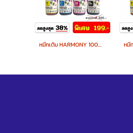
หมึกเติม HARMONY 100ml. EPSON พิเศษ ซื้อ 4 ขวด แถมฟรี 1 ขวด