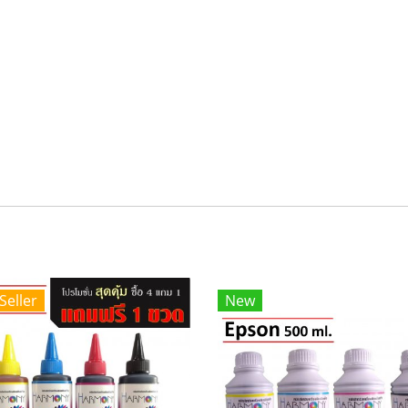
Seller
New