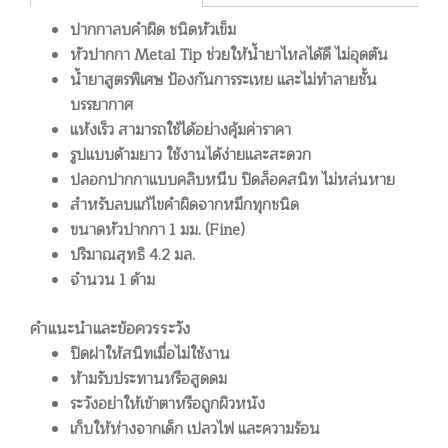
ปากกาลบคำผิด ชนิดหัวเข็ม
หัวปากกา Metal Tip ช่วยให้นํ้ายาไหลได้ดี ไม่อุดตัน
น้ำยาสูตรพิเศษ ป้องกันการระเหย และไม่ทำลายชั้น
บรรยากาศ
แห้งเร็ว สามารถใช้ได้อย่างคุ้มค่าราคา
รูปแบบด้ามยาว ใช้งานได้ง่ายและสะดวก
ปลอกปากกาแบบคลิบหนีบ ปิดล็อคสนิท ไม่หล่นหาย
สำหรับลบแก้ไขคำผิดจากหมึกทุกชนิด
ขนาดหัวปากกา 1 มม. (Fine)
ปริมาณสุทธิ 4.2 มล.
จำนวน 1 ด้าม
คำแนะนำและข้อควรระวัง
ปิดฝาให้สนิทเมื่อไม่ใช้งาน
ห้ามรับประทานหรือสูดดม
ระวังอย่าให้เข้าตาหรือถูกผิวหนัง
เก็บให้ห่างจากเด็ก เปลวไฟ และความร้อน