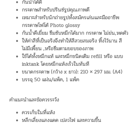
กันน้ำได้ดี
กระดาษสำหรับปรินซ์รูปคุณภาพดี
เหมาะสำหรับนักถ่ายรูปทั้งสมัครเล่นและมืออาชีพ
กระดาษโฟโต้ Photo glossy
กันน้ำดีเยี่ยม ซึมซับหมึกได้มาก กระดาษ ไม่ย่น,หดตัว
ให้ค่าสีที่เป็นจริงจึงทำให้สีสวยสมจริง ทิ้งไว้นาน สี
ไม่มีเพี้ยน ,หรือซึมตามขอบของภาพ
ใช้ได้ทั้งหมึกแท้ และหมึกชนิดเติม refill หรือ แบบ
inktank โดยหมึกแห้งเร็วในทันที
ขนาดกระดาษ (กว้าง x ยาว): 210 × 297 มม. (A4)
บรรจุ 50 แผ่น/แพ็ค, 1 แพ็ค
คำแนะนำและข้อควรระวัง
ควรเก็บในที่แห้ง
หลีกเลี่ยงแสงแดด เปลวไฟ และความชื้น