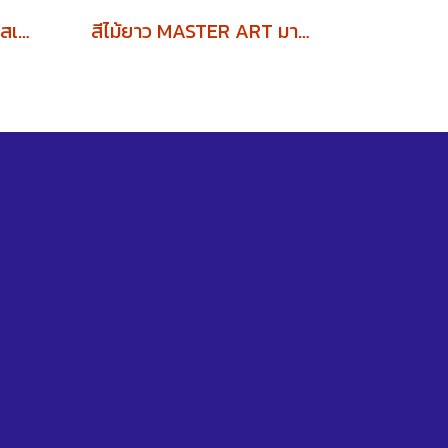
สีโปสเตอร์จิตรกรน้อยมาสเตอร์อาร์ต 6สี (1โหล)
สีไม้ยาว MASTER ART มาสเตอร์อาร์ต 12สี