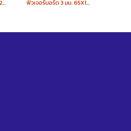
ฟิวเจอร์บอร์ด A4 3 มม. 29.7x21 cm.
ฟิวเจอร์บอร์ด 3 มม. 65X122 cm.(บรรจุ 20 แผ่น)