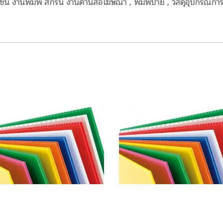
 งานพิมพ์ สกรีน งานด้านสื่อโฆษณา , พิมพ์ป้าย , วัสดุอุปกรณ์การ