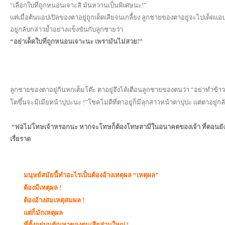
“เลือกใบที่ถูกหนอนเจาะสิ มันหวานเป็นพิเศษนะ!”
แต่เมื่อต้นแอปเปิลของตาอยู่ถูกเด็ดเสียจนเกลี้ยง ลูกชายของตาอยู่จะไปเด็ดแ
อยู่กลับกล่าวย้ำอย่างแข็งขันกับลูกชายว่า
“อย่าเด็ดใบที่ถูกหนอนเจาะนะ เพรามันไม่สวย!”
ลูกชายของตาอยู่กินหกเต็มโต๊ะ ตาอยู่จึงได้เตือนลูกชายของตนว่า
“
อย่าทำข้าว
โตขึ้นจะมีเมียหน้าปุปะนะ !”
โชคไม่ดีที่ตาอยู่ก็มีลุกสาวหน้าตาปุปะ แต่ตาอยู่
“พ่อไม่โทษเจ้าหรอกนะ หากจะโทษก็ต้องโทษสามีในอนาคตของเจ้า ที่ตอนยั
เรี่ยราด
มนุษย์สมัยนี้ทำอะไรเป็นต้องอ้างเหตุผล “เหตุผล”
ต้องมีเหตุผล
!
ต้องอ้างสมเหตุสมผล
!
แต่ก็มักเหตุผล
ที่ตั้งอยู่บนตัณหาของตนเสียส่วนใหญ่
!