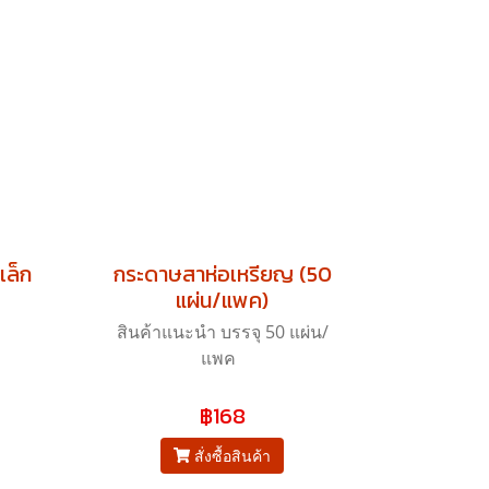
เล็ก
กระดาษสาห่อเหรียญ (50
แผ่น/แพค)
สินค้าแนะนำ บรรจุ 50 แผ่น/
แพค
฿168
สั่งซื้อสินค้า