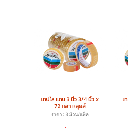
เทปใส แกน 3 นิ้ว 3/4 นิ้ว x
เท
72 หลา หลุยส์
ราคา : 8 ม้วน/แพ็ค