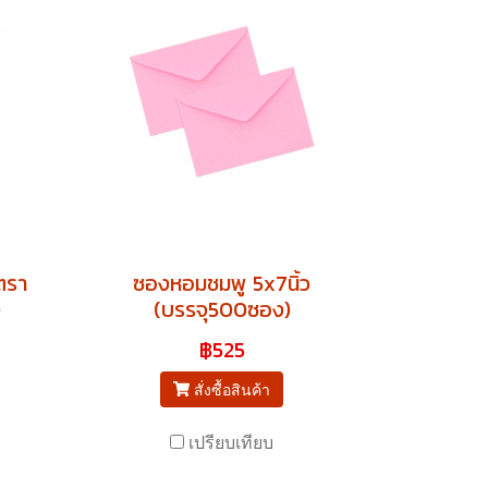
ตรา
ซองหอมชมพู 5x7นิ้ว
)
(บรรจุ500ซอง)
฿525
สั่งซื้อสินค้า
เปรียบเทียบ