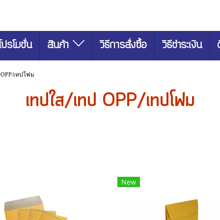
โปรโมชั่น
สินค้า
วิธีการสั่งซื้อ
วิธีชำระเงิน
 OPP/เทปโฟม
เทปใส/เทป OPP/เทปโฟม
New