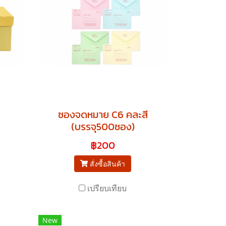
ซองจดหมาย C6 คละสี
(บรรจุ500ซอง)
฿200
สั่งซื้อสินค้า
เปรียบเทียบ
New