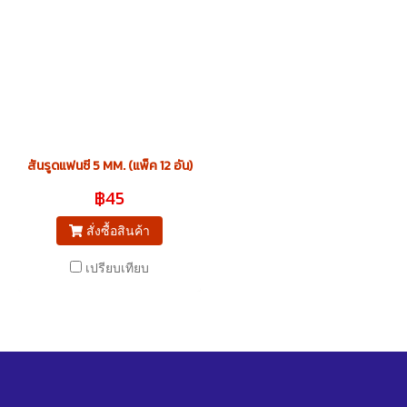
สันรูดแฟนซี 5 MM. (แพ็ค 12 อัน)
฿45
สั่งซื้อสินค้า
เปรียบเทียบ