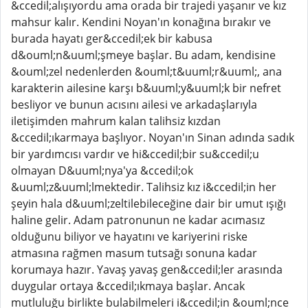
&ccedil;alışıyordu ama orada bir trajedi yaşanır ve kız
mahsur kalır. Kendini Noyan'ın konağına bırakır ve
burada hayatı ger&ccedil;ek bir kabusa
d&ouml;n&uuml;şmeye başlar. Bu adam, kendisine
&ouml;zel nedenlerden &ouml;t&uuml;r&uuml;, ana
karakterin ailesine karşı b&uuml;y&uuml;k bir nefret
besliyor ve bunun acısını ailesi ve arkadaşlarıyla
iletişimden mahrum kalan talihsiz kızdan
&ccedil;ıkarmaya başlıyor. Noyan'ın Sinan adında sadık
bir yardımcısı vardır ve hi&ccedil;bir su&ccedil;u
olmayan D&uuml;nya'ya &ccedil;ok
&uuml;z&uuml;lmektedir. Talihsiz kız i&ccedil;in her
şeyin hala d&uuml;zeltilebileceğine dair bir umut ışığı
haline gelir. Adam patronunun ne kadar acımasız
olduğunu biliyor ve hayatını ve kariyerini riske
atmasına rağmen masum tutsağı sonuna kadar
korumaya hazır. Yavaş yavaş gen&ccedil;ler arasında
duygular ortaya &ccedil;ıkmaya başlar. Ancak
mutluluğu birlikte bulabilmeleri i&ccedil;in &ouml;nce