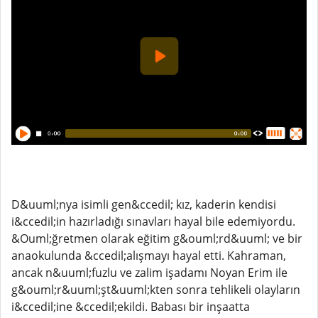
D&uuml;nya isimli gen&ccedil; kız, kaderin kendisi
i&ccedil;in hazırladığı sınavları hayal bile edemiyordu.
&Ouml;ğretmen olarak eğitim g&ouml;rd&uuml; ve bir
anaokulunda &ccedil;alışmayı hayal etti. Kahraman,
ancak n&uuml;fuzlu ve zalim işadamı Noyan Erim ile
g&ouml;r&uuml;şt&uuml;kten sonra tehlikeli olayların
i&ccedil;ine &ccedil;ekildi. Babası bir inşaatta