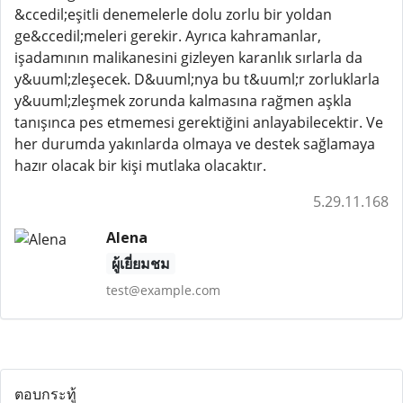
&ccedil;eşitli denemelerle dolu zorlu bir yoldan
ge&ccedil;meleri gerekir. Ayrıca kahramanlar,
işadamının malikanesini gizleyen karanlık sırlarla da
y&uuml;zleşecek. D&uuml;nya bu t&uuml;r zorluklarla
y&uuml;zleşmek zorunda kalmasına rağmen aşkla
tanışınca pes etmemesi gerektiğini anlayabilecektir. Ve
her durumda yakınlarda olmaya ve destek sağlamaya
hazır olacak bir kişi mutlaka olacaktır.
5.29.11.168
Alena
ผู้เยี่ยมชม
test@example.com
ตอบกระทู้