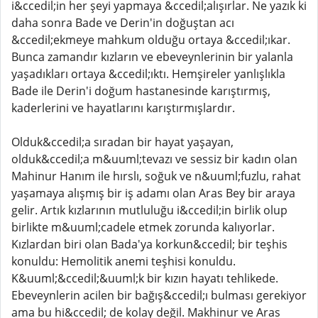
i&ccedil;in her şeyi yapmaya &ccedil;alışırlar. Ne yazık ki
daha sonra Bade ve Derin'in doğuştan acı
&ccedil;ekmeye mahkum olduğu ortaya &ccedil;ıkar.
Bunca zamandır kızların ve ebeveynlerinin bir yalanla
yaşadıkları ortaya &ccedil;ıktı. Hemşireler yanlışlıkla
Bade ile Derin'i doğum hastanesinde karıştırmış,
kaderlerini ve hayatlarını karıştırmışlardır.
Olduk&ccedil;a sıradan bir hayat yaşayan,
olduk&ccedil;a m&uuml;tevazı ve sessiz bir kadın olan
Mahinur Hanım ile hırslı, soğuk ve n&uuml;fuzlu, rahat
yaşamaya alışmış bir iş adamı olan Aras Bey bir araya
gelir. Artık kızlarının mutluluğu i&ccedil;in birlik olup
birlikte m&uuml;cadele etmek zorunda kalıyorlar.
Kızlardan biri olan Bada'ya korkun&ccedil; bir teşhis
konuldu: Hemolitik anemi teşhisi konuldu.
K&uuml;&ccedil;&uuml;k bir kızın hayatı tehlikede.
Ebeveynlerin acilen bir bağış&ccedil;ı bulması gerekiyor
ama bu hi&ccedil; de kolay değil. Makhinur ve Aras