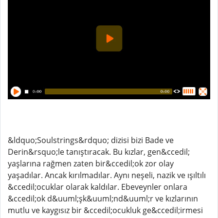
&ldquo;Soulstrings&rdquo; dizisi bizi Bade ve
Derin&rsquo;le tanıştıracak. Bu kızlar, gen&ccedil;
yaşlarına rağmen zaten bir&ccedil;ok zor olay
yaşadılar. Ancak kırılmadılar. Aynı neşeli, nazik ve ışıltılı
&ccedil;ocuklar olarak kaldılar. Ebeveynler onlara
&ccedil;ok d&uuml;şk&uuml;nd&uuml;r ve kızlarının
mutlu ve kaygısız bir &ccedil;ocukluk ge&ccedil;irmesi