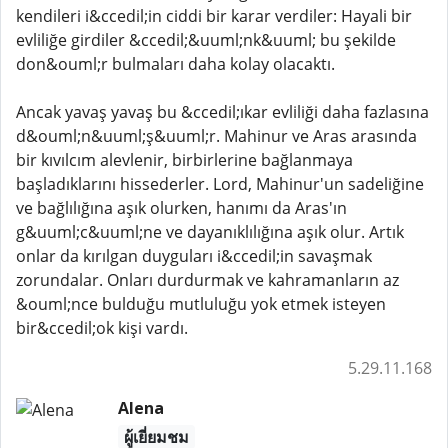
kendileri i&ccedil;in ciddi bir karar verdiler: Hayali bir
evliliğe girdiler &ccedil;&uuml;nk&uuml; bu şekilde
don&ouml;r bulmaları daha kolay olacaktı.
Ancak yavaş yavaş bu &ccedil;ıkar evliliği daha fazlasına
d&ouml;n&uuml;ş&uuml;r. Mahinur ve Aras arasında
bir kıvılcım alevlenir, birbirlerine bağlanmaya
başladıklarını hissederler. Lord, Mahinur'un sadeliğine
ve bağlılığına aşık olurken, hanımı da Aras'ın
g&uuml;c&uuml;ne ve dayanıklılığına aşık olur. Artık
onlar da kırılgan duyguları i&ccedil;in savaşmak
zorundalar. Onları durdurmak ve kahramanların az
&ouml;nce bulduğu mutluluğu yok etmek isteyen
bir&ccedil;ok kişi vardı.
5.29.11.168
Alena
ผู้เยี่ยมชม