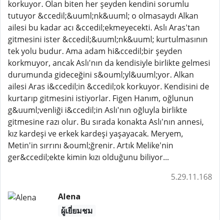
korkuyor. Olan biten her şeyden kendini sorumlu
tutuyor &ccedil;&uuml;nk&uuml; o olmasaydı Alkan
ailesi bu kadar acı &ccedil;ekmeyecekti. Aslı Aras'tan
gitmesini ister &ccedil;&uuml;nk&uuml; kurtulmasının
tek yolu budur. Ama adam hi&ccedil;bir şeyden
korkmuyor, ancak Aslı'nın da kendisiyle birlikte gelmesi
durumunda gideceğini s&ouml;yl&uuml;yor. Alkan
ailesi Aras i&ccedil;in &ccedil;ok korkuyor. Kendisini de
kurtarıp gitmesini istiyorlar. Figen Hanım, oğlunun
g&uuml;venliği i&ccedil;in Aslı'nın oğluyla birlikte
gitmesine razı olur. Bu sırada konakta Aslı'nın annesi,
kız kardeşi ve erkek kardeşi yaşayacak. Meryem,
Metin'in sırrını &ouml;ğrenir. Artık Melike'nin
ger&ccedil;ekte kimin kızı olduğunu biliyor...
5.29.11.168
Alena
ผู้เยี่ยมชม