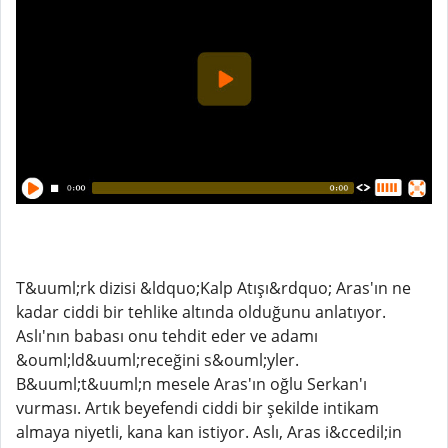
T&uuml;rk dizisi &ldquo;Kalp Atışı&rdquo; Aras'ın ne
kadar ciddi bir tehlike altında olduğunu anlatıyor.
Aslı'nın babası onu tehdit eder ve adamı
&ouml;ld&uuml;receğini s&ouml;yler.
B&uuml;t&uuml;n mesele Aras'ın oğlu Serkan'ı
vurması. Artık beyefendi ciddi bir şekilde intikam
almaya niyetli, kana kan istiyor. Aslı, Aras i&ccedil;in