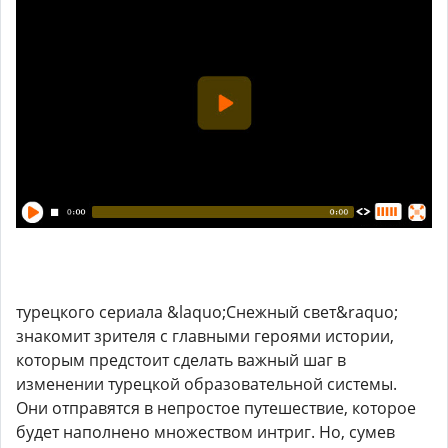
турецкого сериала &laquo;Снежный свет&raquo;
знакомит зрителя с главными героями истории,
которым предстоит сделать важный шаг в
изменении турецкой образовательной системы.
Они отправятся в непростое путешествие, которое
будет наполнено множеством интриг. Но, сумев