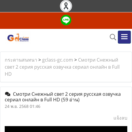
กระดานสนทนา
>
gclass-gc.com
>
Смотри Снежный
свет 2 серия русская озвучка сериал онлайн в Full
HD
Смотри Снежный свет 2 серия русская озвучка
сериал онлайн в Full HD
(59 อ่าน)
24 พ.ย. 2568 01:46
แจ้งลบ