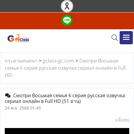
กระดานสนทนา
>
gclass-gc.com
>
Смотри Восьмая
семья 6 серия русская озвучка сериал онлайн в Full
HD
Смотри Восьмая семья 6 серия русская озвучка
сериал онлайн в Full HD
(51 อ่าน)
24 พ.ย. 2568 01:45
แจ้งลบ