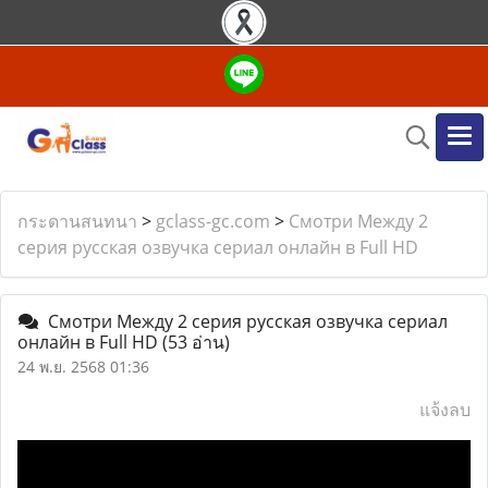
กระดานสนทนา
>
gclass-gc.com
>
Смотри Между 2
серия русская озвучка сериал онлайн в Full HD
Смотри Между 2 серия русская озвучка сериал
онлайн в Full HD
(53 อ่าน)
24 พ.ย. 2568 01:36
แจ้งลบ