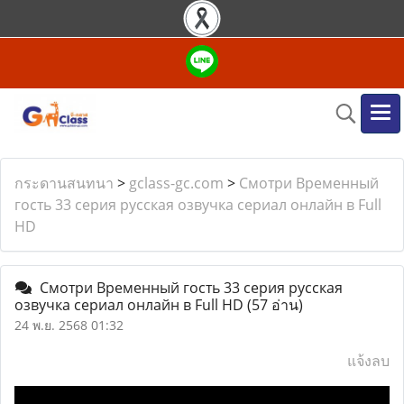
กระดานสนทนา
>
gclass-gc.com
>
Смотри Временный
гость 33 серия русская озвучка сериал онлайн в Full
HD
Смотри Временный гость 33 серия русская
озвучка сериал онлайн в Full HD
(57 อ่าน)
24 พ.ย. 2568 01:32
แจ้งลบ