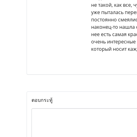
не такой, как все,
уже пыталась пере
постоянно смеялись
наконец-то нашла 
нее есть самая кр
очень интересные
который носит кажд
ตอบกระทู้