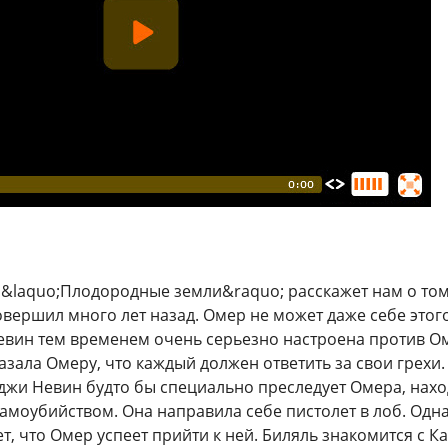
 &laquo;Плодородные земли&raquo; расскажет нам о том
овершил много лет назад. Омер не может даже себе этого
вин тем временем очень серьезно настроена против Оме
зала Омеру, что каждый должен ответить за свои грехи.
вджи Невин будто бы специально преследует Омера, нахо
амоубийством. Она направила себе пистолет в лоб. Одн
ет, что Омер успеет прийти к ней. Биляль знакомится с 