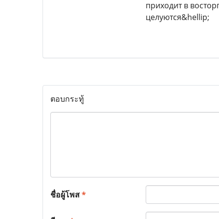
приходит в восторг
целуются&hellip;
ตอบกระทู้
ชื่อผู้โพส
*