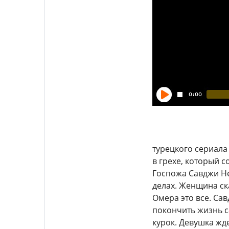
турецкого сериала
в грехе, который с
Госпожа Савджи Не
делах. Женщина ска
Омера это все. Са
покончить жизнь с
курок. Девушка жд