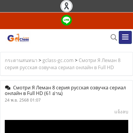
กระดานสนทนา
>
gclass-gc.com
>
Смотри Я Леман 8
серия русская озвучка сериал онлайн в Full HD
Смотри Я Леман 8 серия русская озвучка сериал
онлайн в Full HD
(61 อ่าน)
24 พ.ย. 2568 01:07
แจ้งลบ