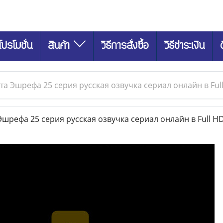
โปรโมชั่น
สินค้า
วิธีการสั่งซื้อ
วิธีชำระเงิน
а Эшрефа 25 серия русская озвучка сериал онлайн в Ful
рефа 25 серия русская озвучка сериал онлайн в Full H