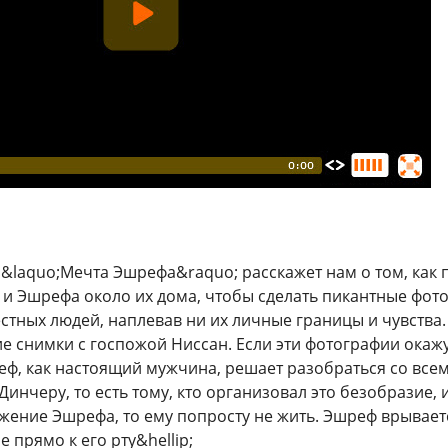
 &laquo;Мечта Эшрефа&raquo; расскажет нам о том, как
и Эшрефа около их дома, чтобы сделать пикантные фот
стных людей, наплевав ни их личные границы и чувства. 
снимки с госпожой Ниссан. Если эти фотографии окажутс
еф, как настоящий мужчина, решает разобраться со вс
Динчеру, то есть тому, кто организовал это безобразие, 
жение Эшрефа, то ему попросту не жить. Эшреф врываетс
 прямо к его рту&hellip;