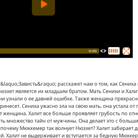
&laquo;Зависть&raquo; расскажет нам о том, как Сениха 
юзхет является их младшим братом. Мать Сенихи и Халита
они узнали о ее давней ошибке. Также женщина прекрас
ринесет. Сениха ужасно зла на свою мать, она устала от
т женщина. Халит все больше проявляет грубость по о
ть множество тайн от мужчины. Она делает это с большим
 почему Мюккемер так волнует Нюзхет? Халит забирает 
й. Халит не выдерживает и вступается за бедную Мюккере